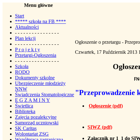
Menu główne
Start
***** szkoła na FB ****
Aktualności
- - - - - - - - - - - - - - - -
Plan lekcji
Ogłoszenie o przetargu - Przep
- - - - - - - - - - - - - - - -
P r o j e k t y
Czwartek, 17 Październik 2013 
Przetargi-Ogłoszenia
- - - - - - - - - - - - - - - -
Ogłoszen
Szkoła
RODO
Dokumenty szkolne
FN
Ubezpieczenie młodzieży
NNW
"Przeprowadzenie 
Świadczenia Stomatologiczne
E G Z A M I N Y
Ogłoszenie
(pdf)
Świetlica
Biblioteka
Zajęcia pozalekcyjne
Samorząd uczniowski
SIWZ
(pdf)
SK Caritas
Wolontariat ZSG
Załącznik nr 1_1 do S
Współpraca zagraniczna