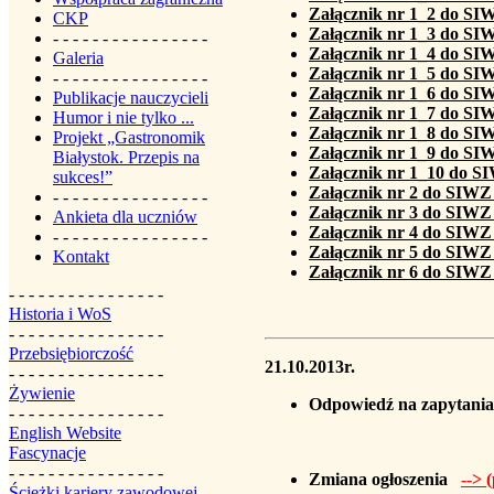
Załącznik nr 1_2 do S
CKP
Załącznik nr 1_3 do S
- - - - - - - - - - - - - - - -
Załącznik nr 1_4 do S
Galeria
Załącznik nr 1_5 do S
- - - - - - - - - - - - - - - -
Załącznik nr 1_6 do S
Publikacje nauczycieli
Załącznik nr 1_7 do S
Humor i nie tylko ...
Załącznik nr 1_8 do S
Projekt „Gastronomik
Załącznik nr 1_9 do S
Białystok. Przepis na
Załącznik nr 1_10 do 
sukces!”
Załącznik nr 2 do SIW
- - - - - - - - - - - - - - - -
Załącznik nr 3 do SIW
Ankieta dla uczniów
Załącznik nr 4 do SIW
- - - - - - - - - - - - - - - -
Załącznik nr 5 do SIW
Kontakt
Załącznik nr 6 do SIW
- - - - - - - - - - - - - - - -
Historia i WoS
- - - - - - - - - - - - - - - -
Przebsiębiorczość
21.10.2013r.
- - - - - - - - - - - - - - - -
Żywienie
Odpowiedź na zapytania
- - - - - - - - - - - - - - - -
English Website
Fascynacje
- - - - - - - - - - - - - - - -
Zmiana ogłoszenia
--> 
Ścieżki kariery zawodowej