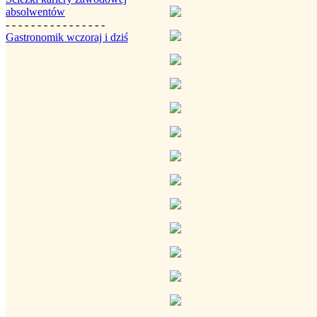
absolwentów
- - - - - - - - - - - - - - - -
Gastronomik wczoraj i dziś