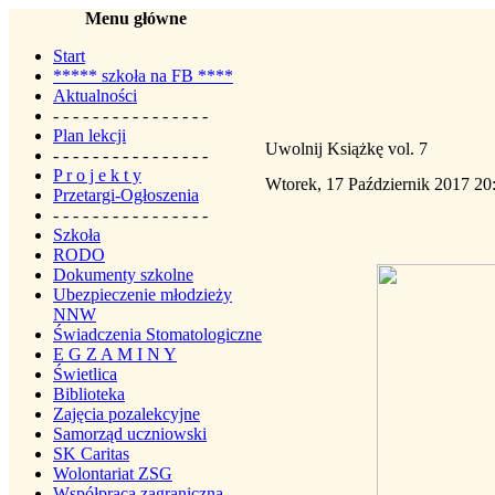
Menu główne
Start
***** szkoła na FB ****
Aktualności
- - - - - - - - - - - - - - - -
Plan lekcji
Uwolnij Książkę vol. 7
- - - - - - - - - - - - - - - -
P r o j e k t y
Wtorek, 17 Październik 2017 20
Przetargi-Ogłoszenia
- - - - - - - - - - - - - - - -
Szkoła
RODO
Dokumenty szkolne
Ubezpieczenie młodzieży
NNW
Świadczenia Stomatologiczne
E G Z A M I N Y
Świetlica
Biblioteka
Zajęcia pozalekcyjne
Samorząd uczniowski
SK Caritas
Wolontariat ZSG
Współpraca zagraniczna