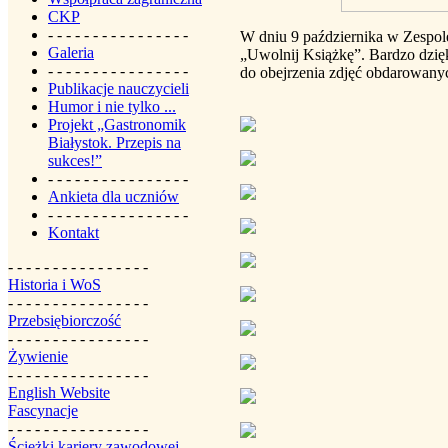
CKP
- - - - - - - - - - - - - - - -
W dniu 9 października w Zespole
Galeria
„Uwolnij Książkę”. Bardzo dzi
- - - - - - - - - - - - - - - -
do obejrzenia zdjęć obdarowany
Publikacje nauczycieli
Humor i nie tylko ...
Projekt „Gastronomik
Białystok. Przepis na
sukces!”
- - - - - - - - - - - - - - - -
Ankieta dla uczniów
- - - - - - - - - - - - - - - -
Kontakt
- - - - - - - - - - - - - - - -
Historia i WoS
- - - - - - - - - - - - - - - -
Przebsiębiorczość
- - - - - - - - - - - - - - - -
Żywienie
- - - - - - - - - - - - - - - -
English Website
Fascynacje
- - - - - - - - - - - - - - - -
Ścieżki kariery zawodowej