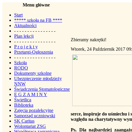
Menu główne
Start
***** szkoła na FB ****
Aktualności
- - - - - - - - - - - - - - - -
Plan lekcji
Zbieramy nakrętki!
- - - - - - - - - - - - - - - -
P r o j e k t y
Wtorek, 24 Październik 2017 09
Przetargi-Ogłoszenia
- - - - - - - - - - - - - - - -
Szkoła
RODO
Dokumenty szkolne
Ubezpieczenie młodzieży
NNW
Świadczenia Stomatologiczne
E G Z A M I N Y
Świetlica
Biblioteka
Zajęcia pozalekcyjne
serce, inspiruje do uśmiechu i
Samorząd uczniowski
względu na charytatywny wymia
SK Caritas
Wolontariat ZSG
Ps. Dla najbardziej zaanga
Współpraca zagraniczna