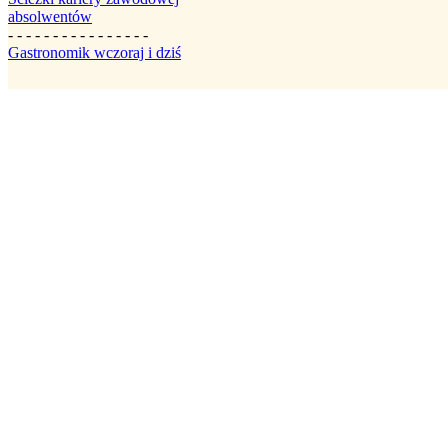
absolwentów
- - - - - - - - - - - - - - - -
Gastronomik wczoraj i dziś