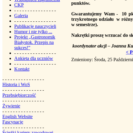
punktów.
CKP
- - - - - - - - - - - - - - - -
Gwarantujemy Wam - 10 pkt
Galeria
trzykrotnego udziału w różn
- - - - - - - - - - - - - - - -
w semestrz
Publikacje nauczycieli
Humor i nie tylko ...
Nakrętki proszę wrzucać do sk
Projekt „Gastronomik
Białystok. Przepis na
koordynator akcji – Joanna Kur
sukces!”
< P
- - - - - - - - - - - - - - - -
Ankieta dla uczniów
Zmieniony: Środa, 25 Październ
- - - - - - - - - - - - - - - -
Kontakt
- - - - - - - - - - - - - - - -
Historia i WoS
- - - - - - - - - - - - - - - -
Przebsiębiorczość
- - - - - - - - - - - - - - - -
Żywienie
- - - - - - - - - - - - - - - -
English Website
Fascynacje
- - - - - - - - - - - - - - - -
Ścieżki kariery zawodowej