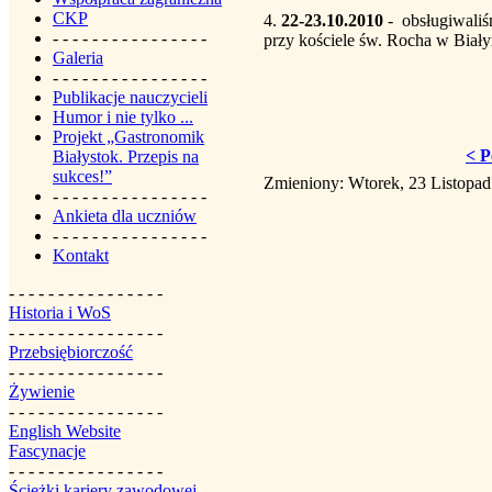
CKP
4.
22-23.10.2010
- obsługiwaliś
- - - - - - - - - - - - - - - -
przy kościele św. Rocha w Biały
Galeria
- - - - - - - - - - - - - - - -
Publikacje nauczycieli
Humor i nie tylko ...
Projekt „Gastronomik
< P
Białystok. Przepis na
sukces!”
Zmieniony: Wtorek, 23 Listopad
- - - - - - - - - - - - - - - -
Ankieta dla uczniów
- - - - - - - - - - - - - - - -
Kontakt
- - - - - - - - - - - - - - - -
Historia i WoS
- - - - - - - - - - - - - - - -
Przebsiębiorczość
- - - - - - - - - - - - - - - -
Żywienie
- - - - - - - - - - - - - - - -
English Website
Fascynacje
- - - - - - - - - - - - - - - -
Ścieżki kariery zawodowej