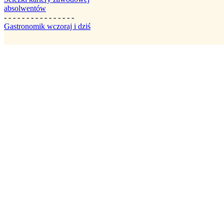
absolwentów
- - - - - - - - - - - - - - - -
Gastronomik wczoraj i dziś