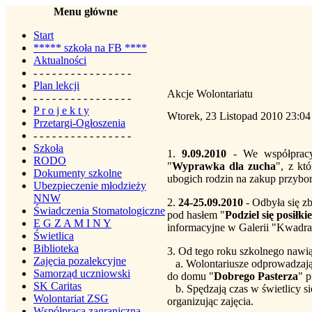
Menu główne
Start
***** szkoła na FB ****
Aktualności
- - - - - - - - - - - - - - - -
Plan lekcji
Akcje Wolontariatu
- - - - - - - - - - - - - - - -
P r o j e k t y
Wtorek, 23 Listopad 2010 23:04
Przetargi-Ogłoszenia
- - - - - - - - - - - - - - - -
Szkoła
1.
9.09.2010
- We współpracy
RODO
"
Wyprawka dla zucha
", z kt
Dokumenty szkolne
ubogich rodzin na zakup przybo
Ubezpieczenie młodzieży
NNW
2.
24-25.09.2010
- Odbyła się 
Świadczenia Stomatologiczne
pod hasłem "
Podziel się posiłki
E G Z A M I N Y
informacyjne w Galerii "Kwadra
Świetlica
Biblioteka
3. Od tego roku szkolnego nawią
Zajęcia pozalekcyjne
a. Wolontariusze odprowadzają z
Samorząd uczniowski
do domu "
Dobrego Pasterza
" p
SK Caritas
b. Spędzają czas w świetlicy si
Wolontariat ZSG
organizując zajęcia.
Współpraca zagraniczna