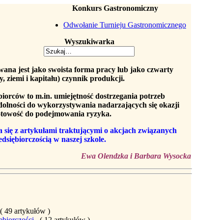
Konkurs Gastronomiczny
Odwołanie Turnieju Gastronomicznego
Wyszukiwarka
wana jest jako swoista forma pracy lub jako czwarty
, ziemi i kapitału) czynnik produkcji.
biorców to m.in.
umiejętność dostrzegania potrzeb
dolności do wykorzystywania nadarzających się okazji
otowość do podejmowania ryzyka.
się z artykułami traktującymi o akcjach związanych
edsiębiorczością w naszej szkole.
Ewa Olendzka i Barbara Wysocka
( 49 artykułów )
ębiorczości
( 12 artykułów )