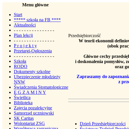
Menu główne
Start
***** szkoła na FB ****
Aktualności
- - - - - - - - - - - - - - - -
Plan lekcji
Przedsiębiorczość
- - - - - - - - - - - - - - - -
W teorii ekonomii definio
P r o j e k t y
(obok pracy
Przetargi-Ogłoszenia
- - - - - - - - - - - - - - - -
Główne cechy przedsię
Szkoła
i doskonalenia pomysłów, z
RODO
oraz g
Dokumenty szkolne
Zapraszamy do zapoznania 
Ubezpieczenie młodzieży
z prz
NNW
Świadczenia Stomatologiczne
E G Z A M I N Y
Świetlica
Biblioteka
Zajęcia pozalekcyjne
Samorząd uczniowski
SK Caritas
Wolontariat ZSG
Dzień Przedsiębiorczości
Współpraca zagraniczna
Światowy Tydzień Przedsi