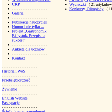
CKP
Wycieczki
( 21 artykułów
- - - - - - - - - - - - - - - -
Konkursy, Olimpiady
( 1
Galeria
- - - - - - - - - - - - - - - -
Publikacje nauczycieli
Humor i nie tylko ...
Projekt „Gastronomik
Białystok. Przepis na
sukces!”
- - - - - - - - - - - - - - - -
Ankieta dla uczniów
- - - - - - - - - - - - - - - -
Kontakt
- - - - - - - - - - - - - - - -
Historia i WoS
- - - - - - - - - - - - - - - -
Przebsiębiorczość
- - - - - - - - - - - - - - - -
Żywienie
- - - - - - - - - - - - - - - -
English Website
Fascynacje
- - - - - - - - - - - - - - - -
Ścieżki kariery zawodowej